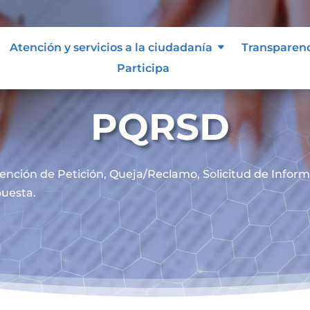
Atención y servicios a la ciudadanía
Transparen
Participa
PQRSD
ención de
Petición, Queja/Reclamo, Solicitud de Infor
uesta.