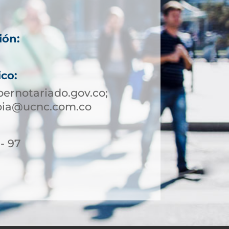
ión:
ico:
ernotariado.gov.co;
ibia@ucnc.com.co
- 97