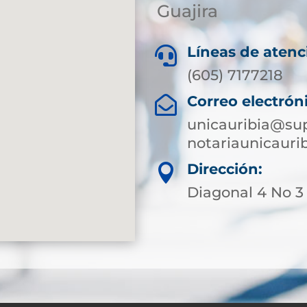
Guajira
Líneas de atenc

(605) 7177218
Correo electrón

unicauribia@sup
notariaunicaur
Dirección:

Diagonal 4 No 3 