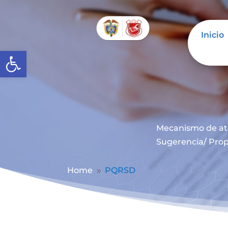
Inicio
Abrir barra de herramientas
Mecanismo de at
Sugerencia/ Prop
Home
PQRSD
9