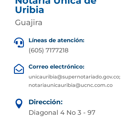
Notaría Única de
Uribia
Guajira
Líneas de atención:

(605) 7177218
Correo electrónico:

unicauribia@supernotariado.gov.co;
notariaunicauribia@ucnc.com.co
Dirección:

Diagonal 4 No 3 - 97