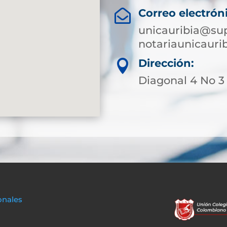
Correo electrón

unicauribia@sup
notariaunicaur
Dirección:

Diagonal 4 No 3 
onales