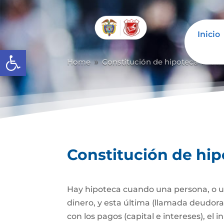
Inicio
Abrir barra de herramientas
Home
Constitución de hipoteca
Con
9
9
Constitución de hi
Hay hipoteca cuando una persona, o un
dinero, y esta última (llamada deudor
con los pagos (capital e intereses), e