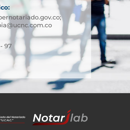
ico:
ernotariado.gov.co;
ibia@ucnc.com.co
- 97