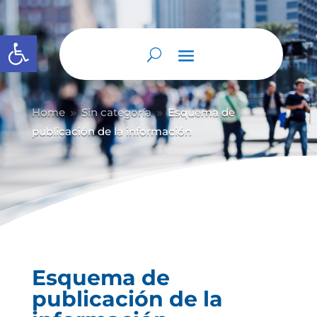
Abrir barra de herramientas
Home
Sin categoría
Esquema de
9
9
publicación de la información
Esquema de
publicación de la