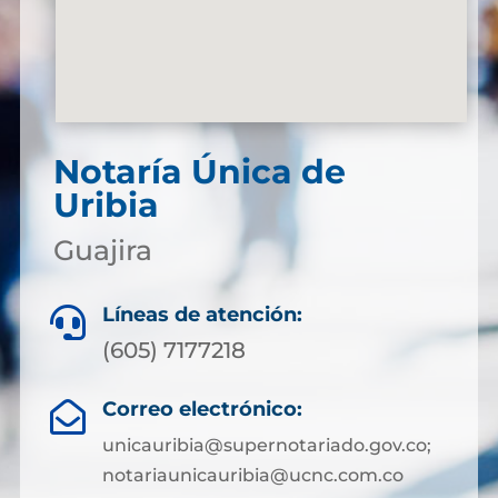
Notaría Única de
Uribia
Guajira
Líneas de atención:

(605) 7177218
Correo electrónico:

unicauribia@supernotariado.gov.co;
notariaunicauribia@ucnc.com.co