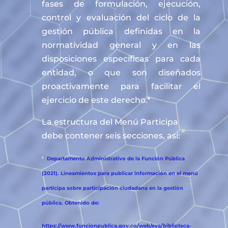
fases de formulación, ejecución,
control y evaluación del ciclo de la
gestión pública definidas en la
normatividad general y en las
disposiciones específicas para cada
entidad, o que son diseñados
proactivamente para facilitar el
ejercicio de este derecho.*
La estructura del Menú Participa
debe contener seis secciones, así:
*
Departamento Administrativo de la Función Pública
(2021). Lineamientos para publicar información en el menú
participa sobre participación ciudadana en la gestión
pública. Obtenido de:
https://www.funcionpublica.gov.co/web/eva/biblioteca-