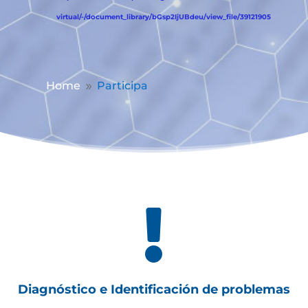
virtual/-/document_library/bGsp2IjUBdeu/view_file/39121905
Home
Participa
9

Diagnóstico e Identificación de problemas