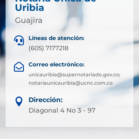
Uribia
Guajira
Líneas de atención:

(605) 7177218
Correo electrónico:

unicauribia@supernotariado.gov.co;
notariaunicauribia@ucnc.com.co
Dirección:

Diagonal 4 No 3 - 97