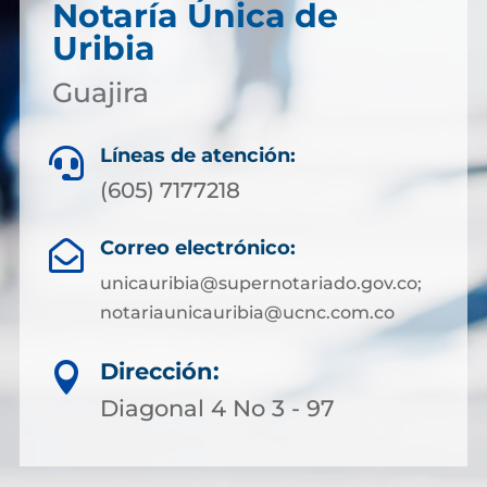
Notaría Única de
Uribia
Guajira
Líneas de atención:

(605) 7177218
Correo electrónico:

unicauribia@supernotariado.gov.co;
notariaunicauribia@ucnc.com.co
Dirección:

Diagonal 4 No 3 - 97