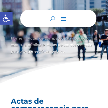
Abrir barra de herramientas
Home
Actas de comparecencia para otorgar
9
escritura pública
Actas de comparecencia
9
para otorgar escritura pública
Actas de