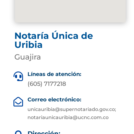
Notaría Única de
Uribia
Guajira
Líneas de atención:

(605) 7177218
Correo electrónico:

unicauribia@supernotariado.gov.co;
notariaunicauribia@ucnc.com.co
Dirección: