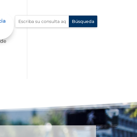
cia
te,
 de