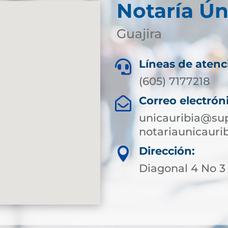
Notaría Ún
Guajira
Líneas de atenc

(605) 7177218
Correo electrón

unicauribia@sup
notariaunicaur
Dirección:

Diagonal 4 No 3 