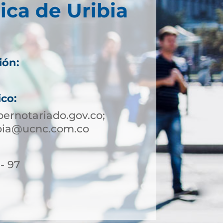
ica de Uribia
ión:
ico:
ernotariado.gov.co;
ibia@ucnc.com.co
- 97