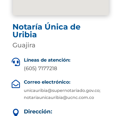
Notaría Única de
Uribia
Guajira
Líneas de atención:

(605) 7177218
Correo electrónico:

unicauribia@supernotariado.gov.co;
notariaunicauribia@ucnc.com.co
Dirección:
