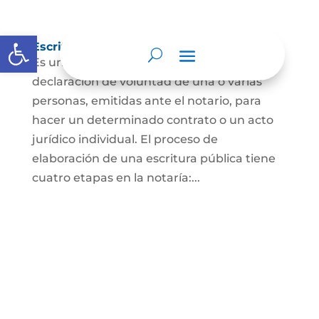
Abrir barra de herramientas
Escritura Pública
Es un documento que contiene la
declaración de voluntad de una o varias
personas, emitidas ante el notario, para
hacer un determinado contrato o un acto
jurídico individual. El proceso de
elaboración de una escritura pública tiene
cuatro etapas en la notaría:...