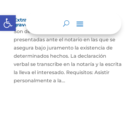
Abrir barra de herramientas
Extra-proceso o declaración bajo la
gravedad de juramento
Son declaraciones verbales o escritas
presentadas ante el notario en las que se
asegura bajo juramento la existencia de
determinados hechos. La declaración
verbal se transcribe en la notaría y la escrita
la lleva el interesado. Requisitos: Asistir
personalmente a la...