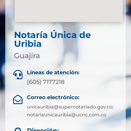
Notaría Única de
Uribia
Guajira
Líneas de atención:

(605) 7177218
Correo electrónico:

unicauribia@supernotariado.gov.co;
notariaunicauribia@ucnc.com.co
Dirección: