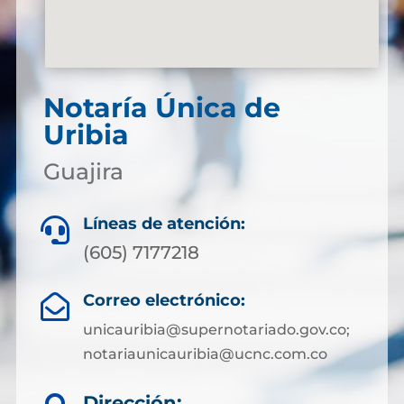
Notaría Única de
Uribia
Guajira
Líneas de atención:

(605) 7177218
Correo electrónico:

unicauribia@supernotariado.gov.co;
notariaunicauribia@ucnc.com.co
Dirección: