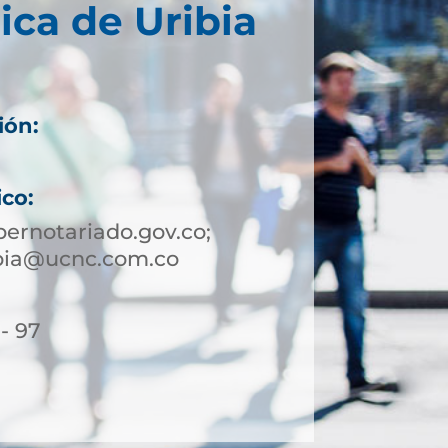
ica de Uribia
ión:
ico:
ernotariado.gov.co;
ibia@ucnc.com.co
- 97