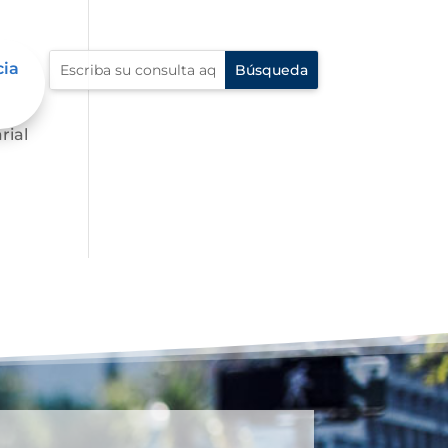
cia
.
rial