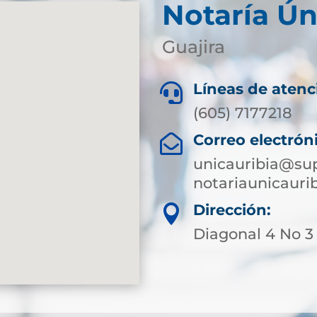
Notaría Ún
Guajira
Líneas de atenc

(605) 7177218
Correo electrón

unicauribia@sup
notariaunicaur
Dirección:

Diagonal 4 No 3 