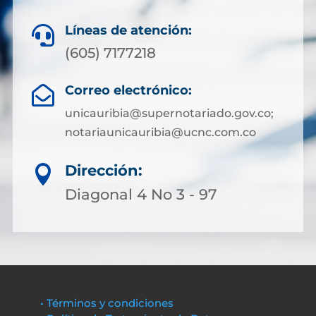
Líneas de atención:

(605) 7177218
Correo electrónico:

unicauribia@supernotariado.gov.co;
notariaunicauribia@ucnc.com.co
Dirección:

Diagonal 4 No 3 - 97
• Términos y condiciones