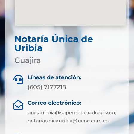
Notaría Única de
Uribia
Guajira
Líneas de atención:

(605) 7177218
Correo electrónico:

unicauribia@supernotariado.gov.co;
notariaunicauribia@ucnc.com.co