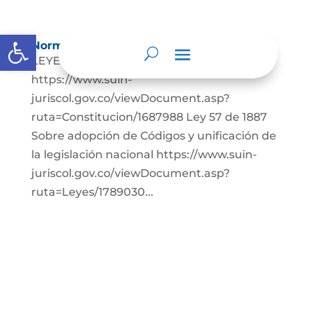
Abrir barra de herramientas
Normatividad
LEYES: Constitución Política de Colombia.
https://www.suin-
juriscol.gov.co/viewDocument.asp?
ruta=Constitucion/1687988 Ley 57 de 1887
Sobre adopción de Códigos y unificación de
la legislación nacional https://www.suin-
juriscol.gov.co/viewDocument.asp?
ruta=Leyes/1789030...