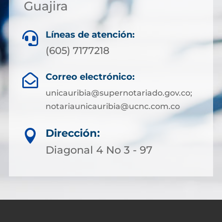
Guajira
Líneas de atención:

(605) 7177218
Correo electrónico:

unicauribia@supernotariado.gov.co;
notariaunicauribia@ucnc.com.co
Dirección:

Diagonal 4 No 3 - 97