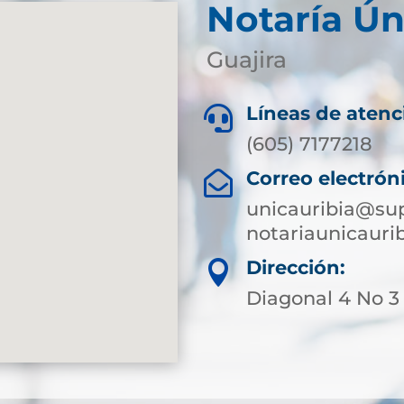
Notaría Ún
Guajira
Líneas de atenc

(605) 7177218
Correo electrón

unicauribia@sup
notariaunicaur
Dirección:

Diagonal 4 No 3 