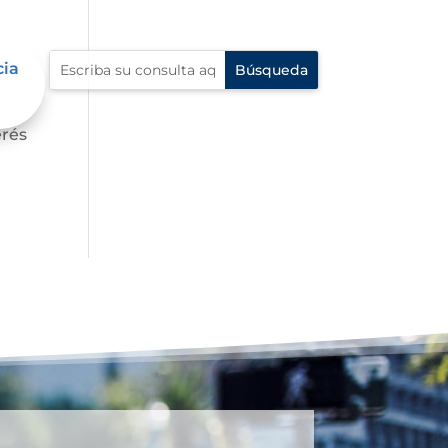
cia
s,
erés