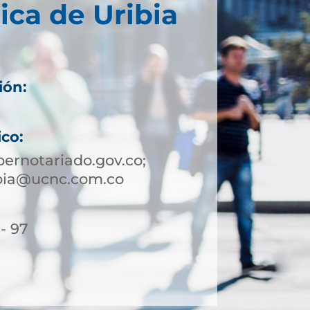
ica de Uribia
ión:
ico:
ernotariado.gov.co;
ibia@ucnc.com.co
- 97